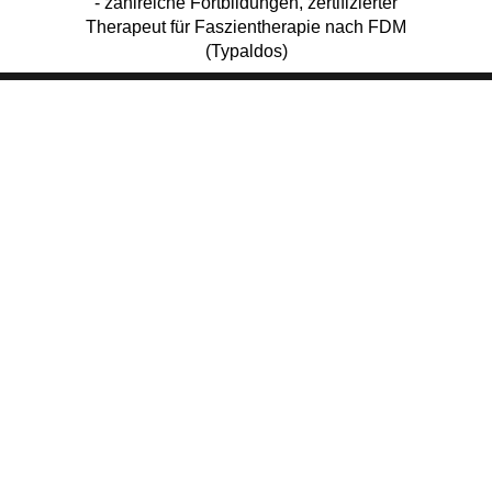
- zahlreiche Fortbildungen, zertifizierter
Therapeut für Faszientherapie nach FDM
(Typaldos)
Physiomove Mag. Gregor Kranzelmayer
Lebenswelten St. Gabriel, Grenzgasse
111/1/3, 2344 Ma. Enzersdorf Haupthaus
Obj1. 2. Stock rechts, Raum 121
Impressum
Datenschutz